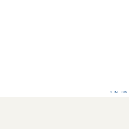
XHTML
|
CSS
|