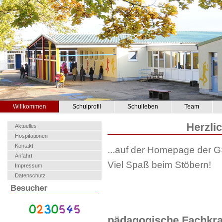
Willkommen
Schulprofil
Schulleben
Team
Herzli
Aktuelles
Hospitationen
Kontakt
...auf der Homepage der GS
Anfahrt
Viel Spaß beim Stöbern!
Impressum
Datenschutz
Besucher
pädagogische Fachkraf