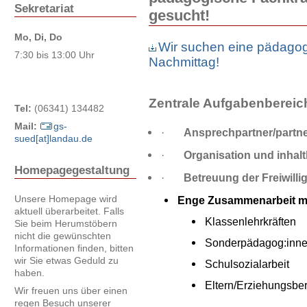
Sekretariat
gesucht!
Mo, Di, Do
Wir suchen eine pädagog
7:30 bis 13:00 Uhr
Nachmittag!
Zentrale Aufgabenbereic
Tel:
(06341) 134482
Mail:
gs-
·
Ansprechpartner/partner
sued[at]landau.de
·
Organisation und inhal
Homepagegestaltung
·
Betreuung der Freiwilli
Unsere Homepage wird
Enge Zusammenarbeit mi
aktuell überarbeitet. Falls
Klassenlehrkräften
Sie beim Herumstöbern
nicht die gewünschten
Sonderpädagog:inn
Informationen finden, bitten
wir Sie etwas Geduld zu
Schulsozialarbeit
haben.
Eltern/Erziehungsber
Wir freuen uns über einen
regen Besuch unserer